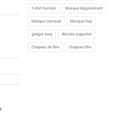
T-shirt humour
Masque déguisement
Masque carnaval
Masque loup
gadget sexy
Articles supporter
Chapeau de fête
Chapeau fête
N