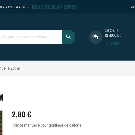
06.77.81.36.47 (SMS)
NOU
VANT / APRÈS VENTE AU :
SATISFAIT OU
REMBOURSÉ
search
15 JOURS
nuelle 26cm
M
2,80 €
Pompe manuelle pour gonflage de ballons.